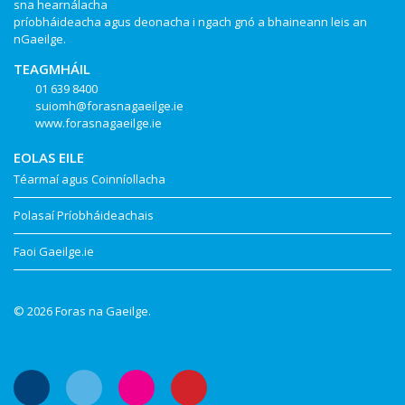
sna hearnálacha
príobháideacha agus deonacha i ngach gnó a bhaineann leis an
nGaeilge.
TEAGMHÁIL
01 639 8400
suiomh@forasnagaeilge.ie
www.forasnagaeilge.ie
EOLAS EILE
Téarmaí agus Coinníollacha
Polasaí Príobháideachais
Faoi Gaeilge.ie
© 2026 Foras na Gaeilge.