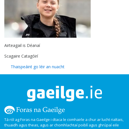
Airteagail is Déanaí
Scagaire Catagóirí
Thaispeáint go léir an nuacht
Tá ról ag Foras na Gaeilge i dtaca le comhairle a chur ar lucht rialtais,
thuaidh agus theas, agus ar chomhlachtaí poiblí agus ghrúpaí eile