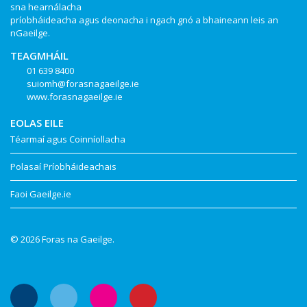
sna hearnálacha
príobháideacha agus deonacha i ngach gnó a bhaineann leis an
nGaeilge.
TEAGMHÁIL
01 639 8400
suiomh@forasnagaeilge.ie
www.forasnagaeilge.ie
EOLAS EILE
Téarmaí agus Coinníollacha
Polasaí Príobháideachais
Faoi Gaeilge.ie
© 2026 Foras na Gaeilge.