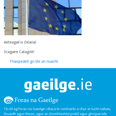
Airteagail is Déanaí
Scagaire Catagóirí
Thaispeáint go léir an nuacht
Tá ról ag Foras na Gaeilge i dtaca le comhairle a chur ar lucht rialtais,
thuaidh agus theas, agus ar chomhlachtaí poiblí agus ghrúpaí eile