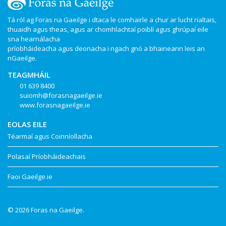
Tá ról ag Foras na Gaeilge i dtaca le comhairle a chur ar lucht rialtais,
thuaidh agus theas, agus ar chomhlachtaí poiblí agus ghrúpaí eile
sna hearnálacha
príobháideacha agus deonacha i ngach gnó a bhaineann leis an
nGaeilge.
TEAGMHÁIL
01 639 8400
suiomh@forasnagaeilge.ie
www.forasnagaeilge.ie
EOLAS EILE
Téarmaí agus Coinníollacha
Polasaí Príobháideachais
Faoi Gaeilge.ie
© 2026 Foras na Gaeilge.