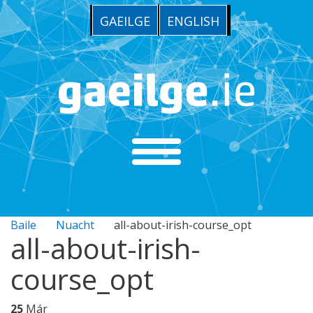
GAEILGE
ENGLISH
Baile
Nuacht
all-about-irish-course_opt
all-about-irish-
course_opt
25
Már