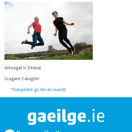
Airteagail is Déanaí
Scagaire Catagóirí
Thaispeáint go léir an nuacht