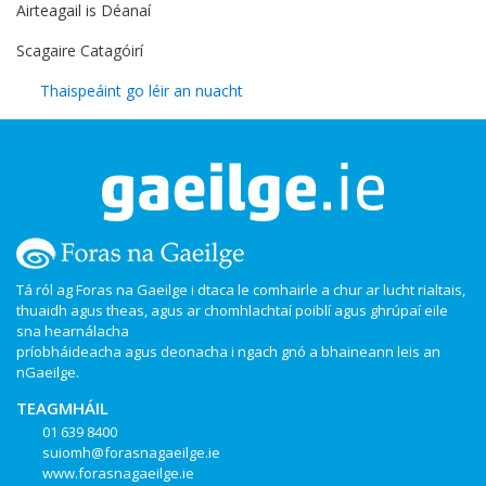
Airteagail is Déanaí
Scagaire Catagóirí
Thaispeáint go léir an nuacht
Tá ról ag Foras na Gaeilge i dtaca le comhairle a chur ar lucht rialtais,
thuaidh agus theas, agus ar chomhlachtaí poiblí agus ghrúpaí eile
sna hearnálacha
príobháideacha agus deonacha i ngach gnó a bhaineann leis an
nGaeilge.
TEAGMHÁIL
01 639 8400
suiomh@forasnagaeilge.ie
www.forasnagaeilge.ie