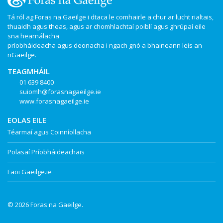
Tá ról ag Foras na Gaeilge i dtaca le comhairle a chur ar lucht rialtais,
thuaidh agus theas, agus ar chomhlachtaí poiblí agus ghrúpaí eile
sna hearnálacha
príobháideacha agus deonacha i ngach gnó a bhaineann leis an
nGaeilge.
TEAGMHÁIL
01 639 8400
suiomh@forasnagaeilge.ie
www.forasnagaeilge.ie
EOLAS EILE
Téarmaí agus Coinníollacha
Polasaí Príobháideachais
Faoi Gaeilge.ie
© 2026 Foras na Gaeilge.