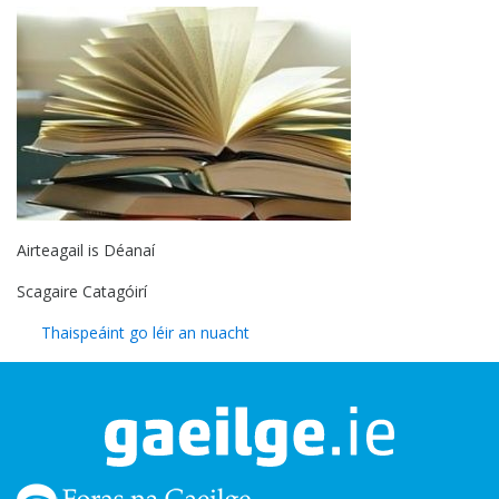
Airteagail is Déanaí
Scagaire Catagóirí
Thaispeáint go léir an nuacht