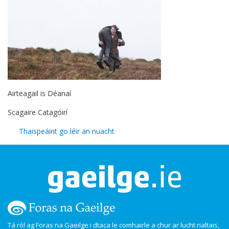
Airteagail is Déanaí
Scagaire Catagóirí
Thaispeáint go léir an nuacht
Tá ról ag Foras na Gaeilge i dtaca le comhairle a chur ar lucht rialtais,