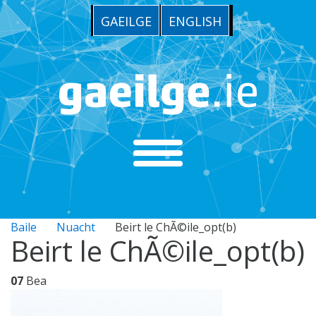
GAEILGE
ENGLISH
Baile
Nuacht
Beirt le ChÃ©ile_opt(b)
Beirt le ChÃ©ile_opt(b)
07
Bea