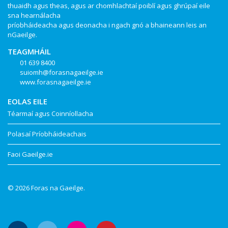
thuaidh agus theas, agus ar chomhlachtaí poiblí agus ghrúpaí eile
sna hearnálacha
príobháideacha agus deonacha i ngach gnó a bhaineann leis an
nGaeilge.
TEAGMHÁIL
01 639 8400
suiomh@forasnagaeilge.ie
www.forasnagaeilge.ie
EOLAS EILE
Téarmaí agus Coinníollacha
Polasaí Príobháideachais
Faoi Gaeilge.ie
© 2026 Foras na Gaeilge.