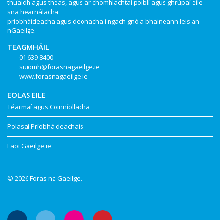
thuaidh agus theas, agus ar chomhlachtaí poiblí agus ghrúpaí eile
sna hearnálacha
príobháideacha agus deonacha i ngach gnó a bhaineann leis an
nGaeilge.
TEAGMHÁIL
01 639 8400
suiomh@forasnagaeilge.ie
www.forasnagaeilge.ie
EOLAS EILE
Téarmaí agus Coinníollacha
Polasaí Príobháideachais
Faoi Gaeilge.ie
© 2026 Foras na Gaeilge.