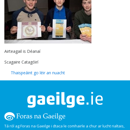
Airteagail is Déanaí
Scagaire Catagóirí
Thaispeáint go léir an nuacht
Tá ról ag Foras na Gaeilge i dtaca le comhairle a chur ar lucht rialtais,