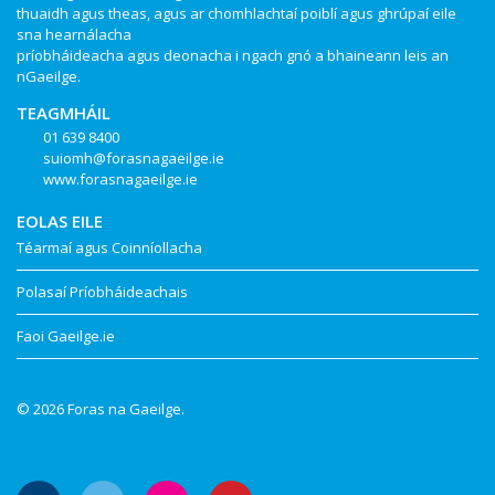
thuaidh agus theas, agus ar chomhlachtaí poiblí agus ghrúpaí eile
sna hearnálacha
príobháideacha agus deonacha i ngach gnó a bhaineann leis an
nGaeilge.
TEAGMHÁIL
01 639 8400
suiomh@forasnagaeilge.ie
www.forasnagaeilge.ie
EOLAS EILE
Téarmaí agus Coinníollacha
Polasaí Príobháideachais
Faoi Gaeilge.ie
© 2026 Foras na Gaeilge.