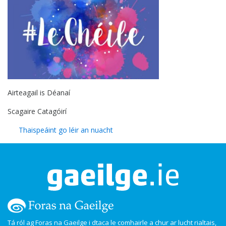
Airteagail is Déanaí
Scagaire Catagóirí
Thaispeáint go léir an nuacht
Tá ról ag Foras na Gaeilge i dtaca le comhairle a chur ar lucht rialtais,