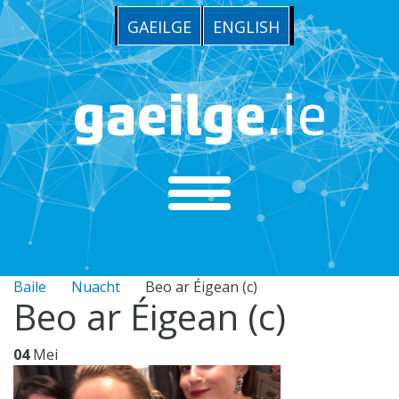
GAEILGE
ENGLISH
Baile
Nuacht
Beo ar Éigean (c)
Beo ar Éigean (c)
04
Mei