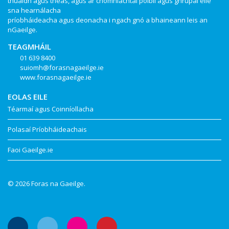
thuaidh agus theas, agus ar chomhlachtaí poiblí agus ghrúpaí eile
sna hearnálacha
príobháideacha agus deonacha i ngach gnó a bhaineann leis an
nGaeilge.
TEAGMHÁIL
01 639 8400
suiomh@forasnagaeilge.ie
www.forasnagaeilge.ie
EOLAS EILE
Téarmaí agus Coinníollacha
Polasaí Príobháideachais
Faoi Gaeilge.ie
© 2026 Foras na Gaeilge.