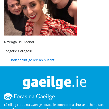
Airteagail is Déanaí
Scagaire Catagóirí
Thaispeáint go léir an nuacht
Tá ról ag Foras na Gaeilge i dtaca le comhairle a chur ar lucht rialtais,