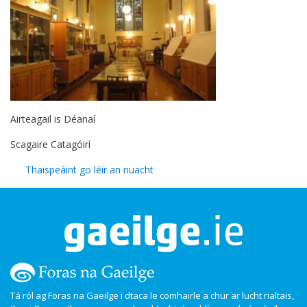
Airteagail is Déanaí
Scagaire Catagóirí
Thaispeáint go léir an nuacht
Tá ról ag Foras na Gaeilge i dtaca le comhairle a chur ar lucht rialtais,