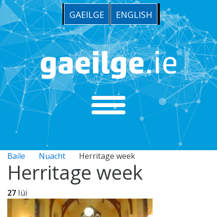
GAEILGE
ENGLISH
Baile
Nuacht
Herritage week
Herritage week
27
Iúi