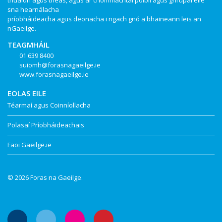
thuaidh agus theas, agus ar chomhlachtaí poiblí agus ghrúpaí eile
sna hearnálacha
príobháideacha agus deonacha i ngach gnó a bhaineann leis an
nGaeilge.
TEAGMHÁIL
01 639 8400
suiomh@forasnagaeilge.ie
www.forasnagaeilge.ie
EOLAS EILE
Téarmaí agus Coinníollacha
Polasaí Príobháideachais
Faoi Gaeilge.ie
© 2026 Foras na Gaeilge.