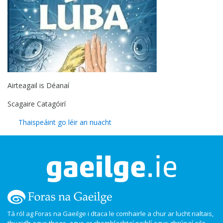
Airteagail is Déanaí
Scagaire Catagóirí
Thaispeáint go léir an nuacht
Tá ról ag Foras na Gaeilge i dtaca le comhairle a chur ar lucht rialtais,