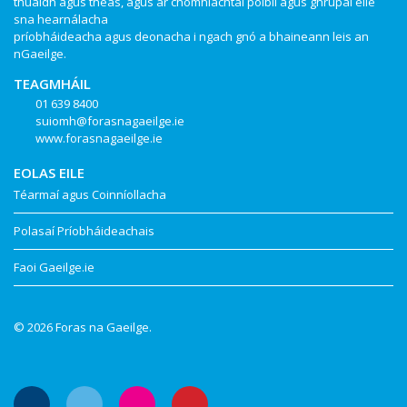
thuaidh agus theas, agus ar chomhlachtaí poiblí agus ghrúpaí eile
sna hearnálacha
príobháideacha agus deonacha i ngach gnó a bhaineann leis an
nGaeilge.
TEAGMHÁIL
01 639 8400
suiomh@forasnagaeilge.ie
www.forasnagaeilge.ie
EOLAS EILE
Téarmaí agus Coinníollacha
Polasaí Príobháideachais
Faoi Gaeilge.ie
© 2026 Foras na Gaeilge.