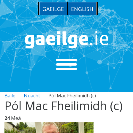
GAEILGE
ENGLISH
Baile
Nuacht
Pól Mac Fheilimidh (c)
Pól Mac Fheilimidh (c)
24
Meá