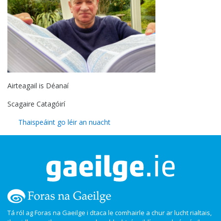
Airteagail is Déanaí
Scagaire Catagóirí
Thaispeáint go léir an nuacht
Tá ról ag Foras na Gaeilge i dtaca le comhairle a chur ar lucht rialtais,