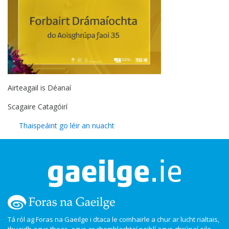
Airteagail is Déanaí
Scagaire Catagóirí
Thaispeáint go léir an nuacht
Tá ról ag Foras na Gaeilge i dtaca le comhairle a chur ar lucht rialtais,