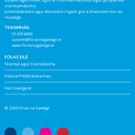
thuaidh agus theas, agus ar chomhlachtaí poiblí agus ghrúpaí eile
sna hearnálacha
príobháideacha agus deonacha i ngach gnó a bhaineann leis an
nGaeilge.
TEAGMHÁIL
01 639 8400
suiomh@forasnagaeilge.ie
www.forasnagaeilge.ie
EOLAS EILE
Téarmaí agus Coinníollacha
Polasaí Príobháideachais
Faoi Gaeilge.ie
© 2026 Foras na Gaeilge.