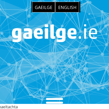
GAEILGE
ENGLISH
haeltachta