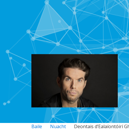
Baile
Nuacht
Deontais d’Ealaíontóirí G