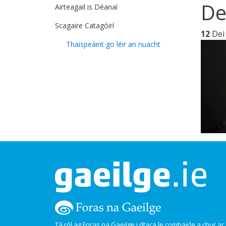
De
Airteagail is Déanaí
Scagaire Catagóirí
12
Dei
Thaispeáint go léir an nuacht
Tá ról ag Foras na Gaeilge i dtaca le comhairle a chur ar l