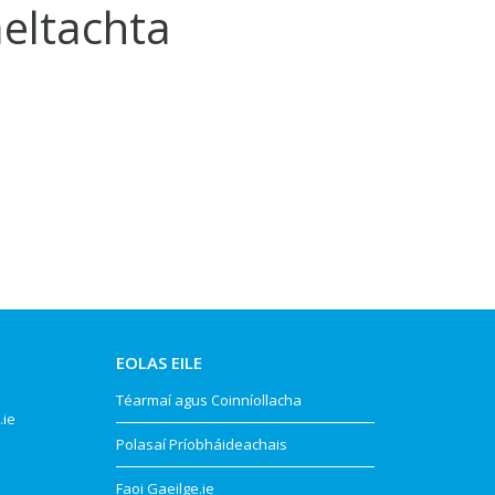
aeltachta
EOLAS EILE
Téarmaí agus Coinníollacha
.ie
Polasaí Príobháideachais
Faoi Gaeilge.ie