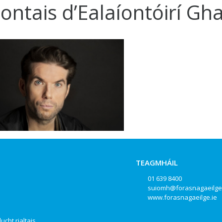
ontais d’Ealaíontóirí Gh
TEAGMHÁIL
01 639 8400
suiomh@forasnagaeilge
www.forasnagaeilge.ie
ucht rialtais,