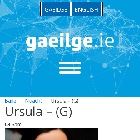
GAEILGE
ENGLISH
Baile
Nuacht
Ursula – (G)
Ursula – (G)
03
Sam