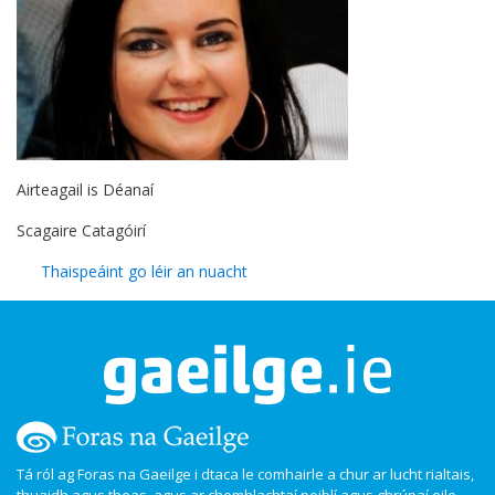
Airteagail is Déanaí
Scagaire Catagóirí
Thaispeáint go léir an nuacht
Tá ról ag Foras na Gaeilge i dtaca le comhairle a chur ar lucht rialtais,