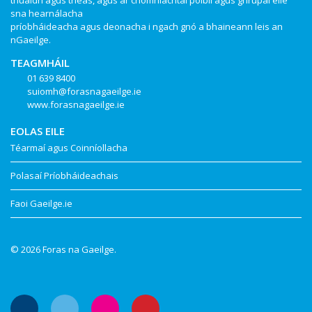
thuaidh agus theas, agus ar chomhlachtaí poiblí agus ghrúpaí eile
sna hearnálacha
príobháideacha agus deonacha i ngach gnó a bhaineann leis an
nGaeilge.
TEAGMHÁIL
01 639 8400
suiomh@forasnagaeilge.ie
www.forasnagaeilge.ie
EOLAS EILE
Téarmaí agus Coinníollacha
Polasaí Príobháideachais
Faoi Gaeilge.ie
© 2026 Foras na Gaeilge.