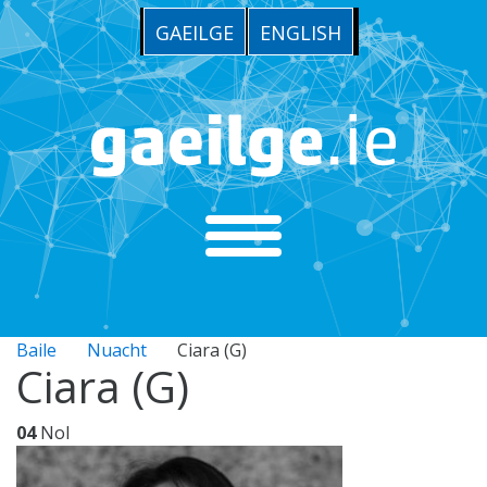
GAEILGE
ENGLISH
Baile
Nuacht
Ciara (G)
Ciara (G)
04
Nol