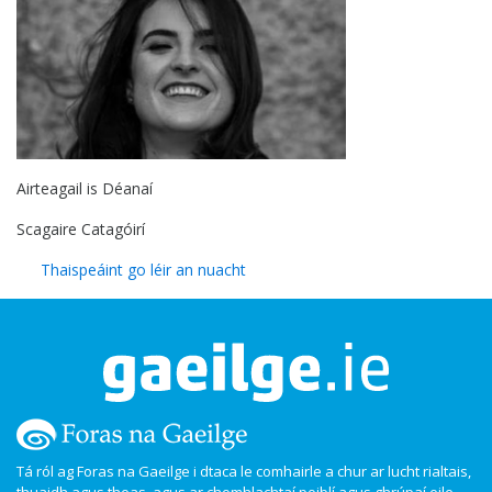
Airteagail is Déanaí
Scagaire Catagóirí
Thaispeáint go léir an nuacht
Tá ról ag Foras na Gaeilge i dtaca le comhairle a chur ar lucht rialtais,