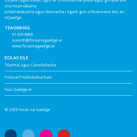
thuaidh agus theas, agus ar chomhlachtaí poiblí agus ghrúpaí eile
sna hearnálacha
príobháideacha agus deonacha i ngach gnó a bhaineann leis an
nGaeilge.
TEAGMHÁIL
01 639 8400
suiomh@forasnagaeilge.ie
www.forasnagaeilge.ie
EOLAS EILE
Téarmaí agus Coinníollacha
Polasaí Príobháideachais
Faoi Gaeilge.ie
© 2026 Foras na Gaeilge.