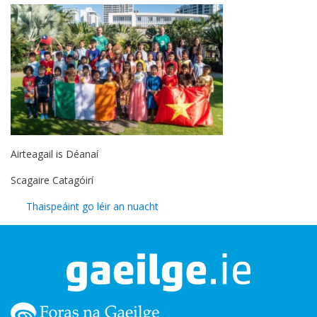
Airteagail is Déanaí
Scagaire Catagóirí
Thaispeáint go léir an nuacht