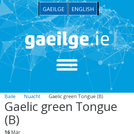
GAEILGE
ENGLISH
Baile
Nuacht
Gaelic green Tongue (B)
Gaelic green Tongue
(B)
16
Már