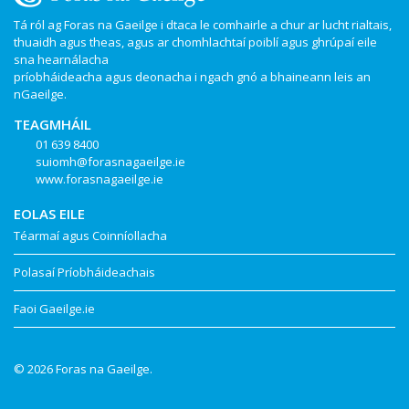
Tá ról ag Foras na Gaeilge i dtaca le comhairle a chur ar lucht rialtais,
thuaidh agus theas, agus ar chomhlachtaí poiblí agus ghrúpaí eile
sna hearnálacha
príobháideacha agus deonacha i ngach gnó a bhaineann leis an
nGaeilge.
TEAGMHÁIL
01 639 8400
suiomh@forasnagaeilge.ie
www.forasnagaeilge.ie
EOLAS EILE
Téarmaí agus Coinníollacha
Polasaí Príobháideachais
Faoi Gaeilge.ie
© 2026 Foras na Gaeilge.