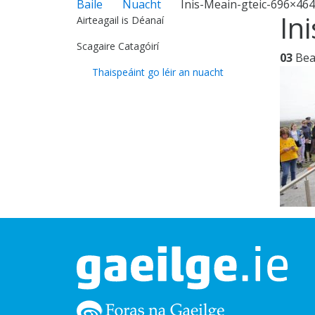
Baile
Nuacht
Inis-Meain-gteic-696×464
In
Airteagail is Déanaí
Scagaire Catagóirí
03
Be
Thaispeáint go léir an nuacht