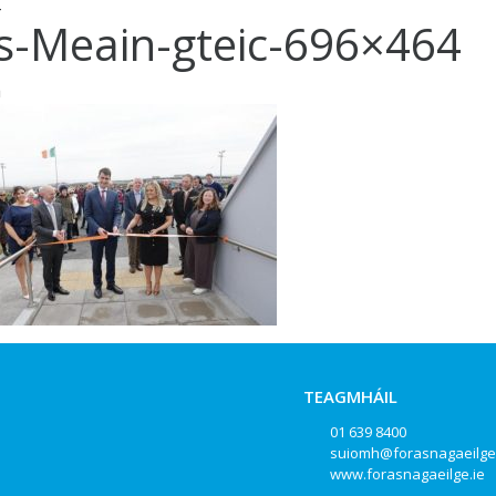
is-Meain-gteic-696×464
a
TEAGMHÁIL
01 639 8400
suiomh@forasnagaeilge
www.forasnagaeilge.ie