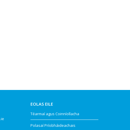
EOLAS EILE
Téarmaí agus Coinníollacha
.ie
Polasaí Príobháideachais