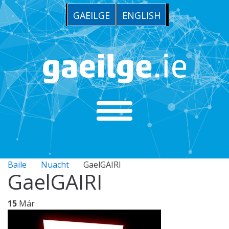
GAEILGE
ENGLISH
Baile
Nuacht
GaelGAIRI
GaelGAIRI
15
Már