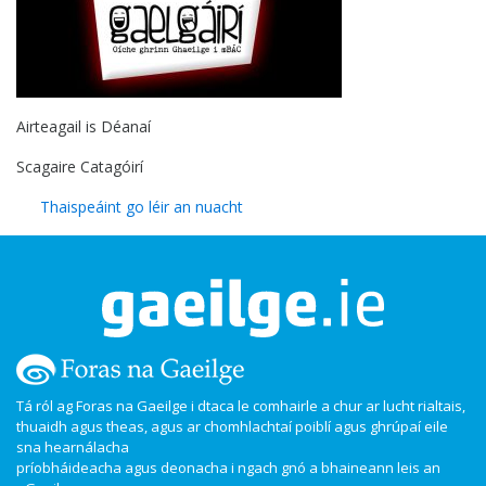
Airteagail is Déanaí
Scagaire Catagóirí
Thaispeáint go léir an nuacht
Tá ról ag Foras na Gaeilge i dtaca le comhairle a chur ar lucht rialtais,
thuaidh agus theas, agus ar chomhlachtaí poiblí agus ghrúpaí eile
sna hearnálacha
príobháideacha agus deonacha i ngach gnó a bhaineann leis an