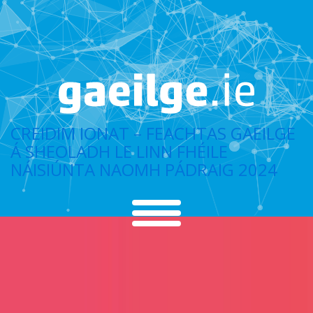
CREIDIM IONAT – FEACHTAS GAEILGE
Á SHEOLADH LE LINN FHÉILE
NÁISIÚNTA NAOMH PÁDRAIG 2024