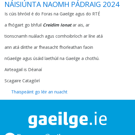
NÁISIÚNTA NAOMH PÁDRAIG 2024
Is cúis bhróid é do Foras na Gaeilge agus do RTÉ
a fhógairt go bhfuil
Creidim Ionat
ar ais, ar
tionscnamh nuálach agus comhoibríoch ar líne atá
ann atá dírithe ar fheasacht fhorleathan faoin
nGaeilge agus úsáid laethúil na Gaeilge a chothú.
Airteagail is Déanaí
Scagaire Catagóirí
Thaispeáint go léir an nuacht