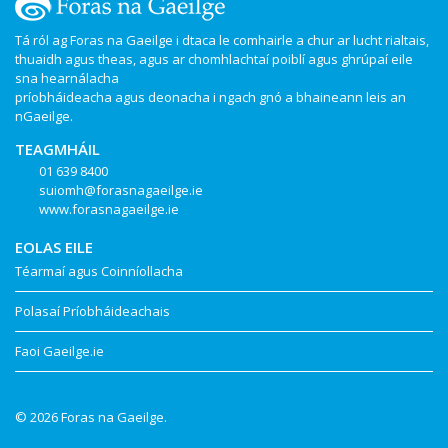
Tá ról ag Foras na Gaeilge i dtaca le comhairle a chur ar lucht rialtais,
thuaidh agus theas, agus ar chomhlachtaí poiblí agus ghrúpaí eile
sna hearnálacha
príobháideacha agus deonacha i ngach gnó a bhaineann leis an
nGaeilge.
TEAGMHÁIL
01 639 8400
suiomh@forasnagaeilge.ie
www.forasnagaeilge.ie
EOLAS EILE
Téarmaí agus Coinníollacha
Polasaí Príobháideachais
Faoi Gaeilge.ie
© 2026 Foras na Gaeilge.