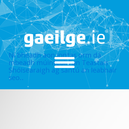
Ní bheadh aon iontas orm dá
mbeadh múinteoirí an Teastais
Shóisearaigh ag santú an leabhair
seo..