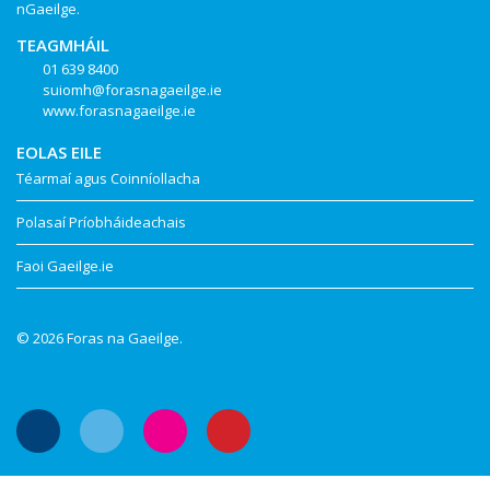
nGaeilge.
TEAGMHÁIL
01 639 8400
suiomh@forasnagaeilge.ie
www.forasnagaeilge.ie
EOLAS EILE
Téarmaí agus Coinníollacha
Polasaí Príobháideachais
Faoi Gaeilge.ie
© 2026 Foras na Gaeilge.