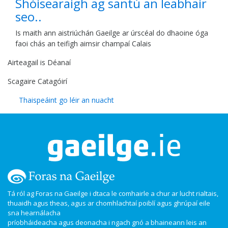
Shóisearaigh ag santú an leabhair
seo..
Is maith ann aistriúchán Gaeilge ar úrscéal do dhaoine óga
faoi chás an teifigh aimsir champaí Calais
Airteagail is Déanaí
Scagaire Catagóirí
Thaispeáint go léir an nuacht
Tá ról ag Foras na Gaeilge i dtaca le comhairle a chur ar lucht rialtais,
thuaidh agus theas, agus ar chomhlachtaí poiblí agus ghrúpaí eile
sna hearnálacha
príobháideacha agus deonacha i ngach gnó a bhaineann leis an