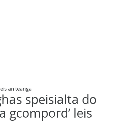
leis an teanga
has speisialta do
 a gcompord’ leis