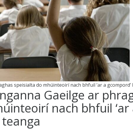
has speisialta do mhúinteoirí nach bhfuil ‘ar a gcompord’ 
nganna Gaeilge ar phrag
úinteoirí nach bhfuil ‘ar
 teanga