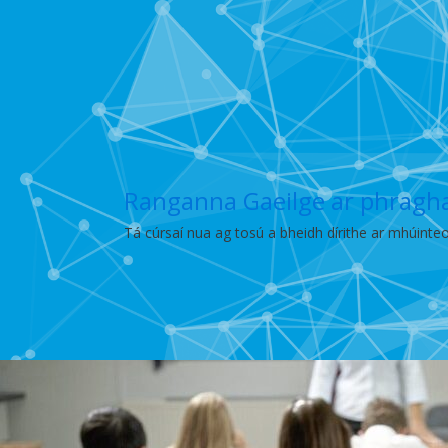
Ranganna Gaeilge ar phraghas
Tá cúrsaí nua ag tosú a bheidh dírithe ar mhúinteo