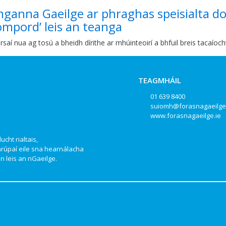
ganna Gaeilge ar phraghas speisialta do 
mpord’ leis an teanga
rsaí nua ag tosú a bheidh dírithe ar mhúinteoirí a bhfuil breis tacaío
TEAGMHÁIL
01 639 8400
suiomh@forasnagaeilge
www.forasnagaeilge.ie
ucht rialtais,
hrúpaí eile sna hearnálacha
 leis an nGaeilge.