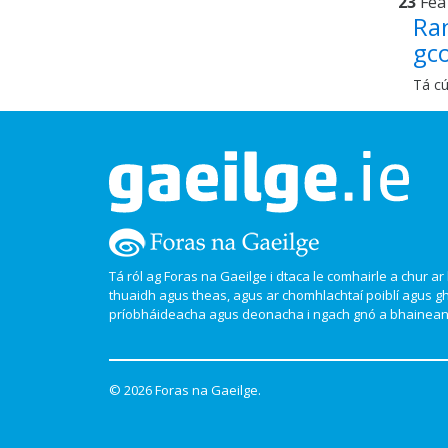
23
Fea
Ran
gco
Tá cú
Tá ról ag Foras na Gaeilge i dtaca le comhairle a chur ar l
thuaidh agus theas, agus ar chomhlachtaí poiblí agus g
príobháideacha agus deonacha i ngach gnó a bhaineann
© 2026 Foras na Gaeilge.