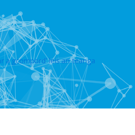
ar a gcompord’ leis an teanga