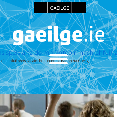
GAEILGE
 speisialta do mhúinteoirí nach bhfuil ‘
irí a bhfuil breis tacaíochta uathu ó thaobh na Gaeilge