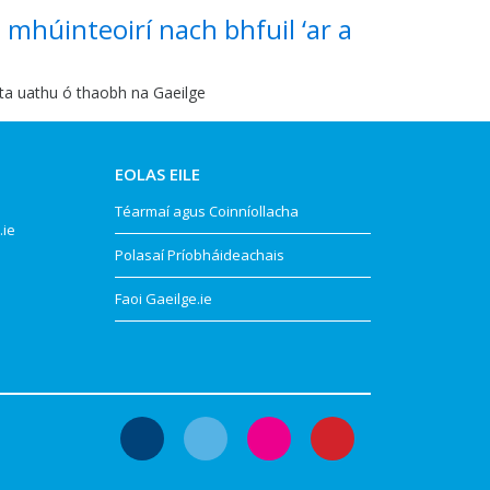
mhúinteoirí nach bhfuil ‘ar a
chta uathu ó thaobh na Gaeilge
EOLAS EILE
Téarmaí agus Coinníollacha
.ie
Polasaí Príobháideachais
Faoi Gaeilge.ie