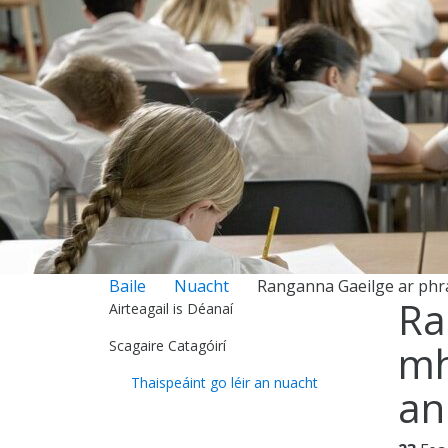
Baile
Nuacht
Ranganna Gaeilge ar phrag
Ra
Airteagail is Déanaí
Scagaire Catagóirí
mh
Thaispeáint go léir an nuacht
an