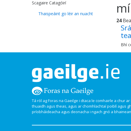
Scagaire Catagóirí
mí
Thaispeáint go léir an nuacht
24
Be
Srá
te
Bhí c
Tá ról ag Foras na Gaeilge i dtaca le comhairle a chur ar l
thuaidh agus theas, agus ar chomhlachtaí poiblí agus g
príobháideacha agus deonacha i ngach gnó a bhaineann