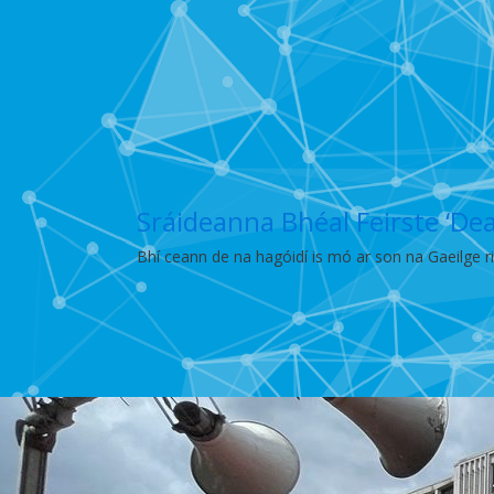
Sráideanna Bhéal Feirste ‘De
Bhí ceann de na hagóidí is mó ar son na Gaeilge r