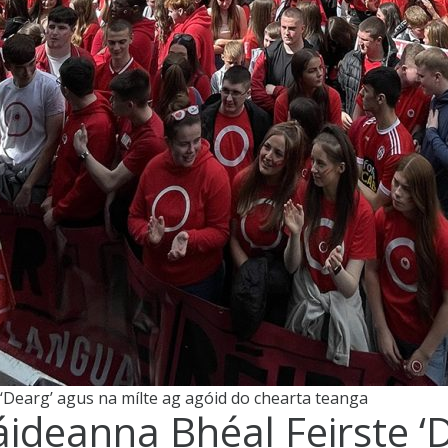
 ‘Dearg’ agus na mílte ag agóid do chearta teanga
áideanna Bhéal Feirste ‘