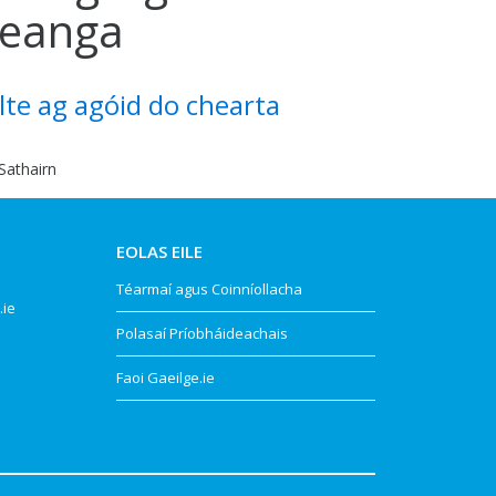
teanga
lte ag agóid do chearta
Sathairn
EOLAS EILE
Téarmaí agus Coinníollacha
.ie
Polasaí Príobháideachais
Faoi Gaeilge.ie