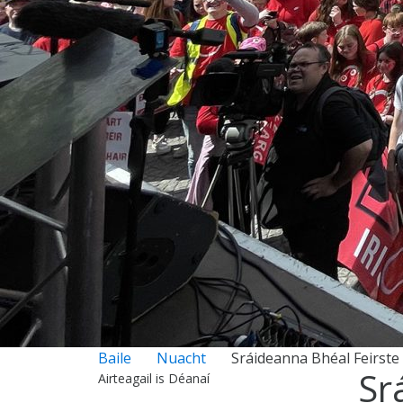
Baile
Nuacht
Sráideanna Bhéal Feirste
Sr
Airteagail is Déanaí