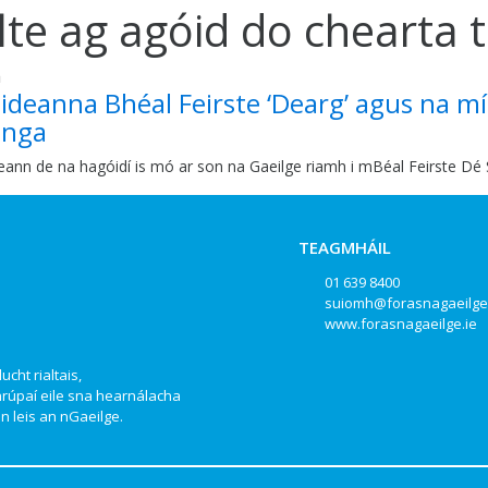
lte ag agóid do chearta 
a
ideanna Bhéal Feirste ‘Dearg’ agus na mí
anga
eann de na hagóidí is mó ar son na Gaeilge riamh i mBéal Feirste Dé 
TEAGMHÁIL
01 639 8400
suiomh@forasnagaeilge
www.forasnagaeilge.ie
ucht rialtais,
hrúpaí eile sna hearnálacha
 leis an nGaeilge.