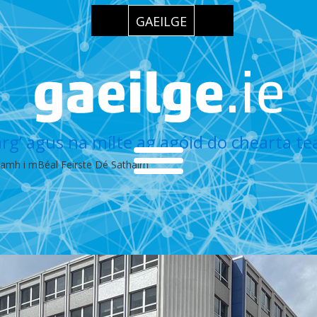
GAEILGE
arg’ agus na mílte ag agóid do chearta t
iamh i mBéal Feirste Dé Sathairn