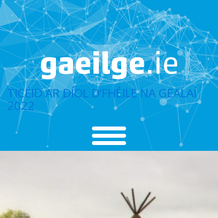
TICÉID AR DÍOL D’FHÉILE NA GEALAÍ
2022