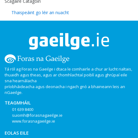
Scagaire Catagóirí
Thaispeáint go léir an nuacht
Tá ról ag Foras na Gaeilge i dtaca le comhairle a chur ar lucht rialtais,
thuaidh agus theas, agus ar chomhlachtaí poiblí agus ghrúpaí eile
sna hearnálacha
príobháideacha agus deonacha i ngach gnó a bhaineann leis an
nGaeilge.
TEAGMHÁIL
01 639 8400
suiomh@forasnagaeilge.ie
www.forasnagaeilge.ie
EOLAS EILE