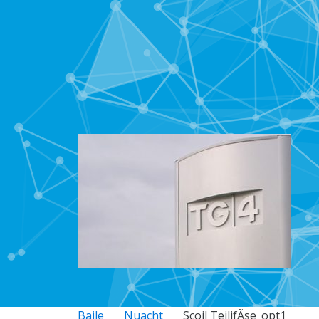
Baile
Nuacht
Scoil TeilifÃ­se_opt1