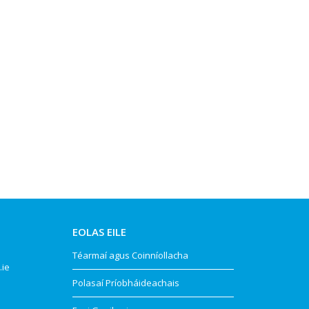
EOLAS EILE
Téarmaí agus Coinníollacha
.ie
Polasaí Príobháideachais