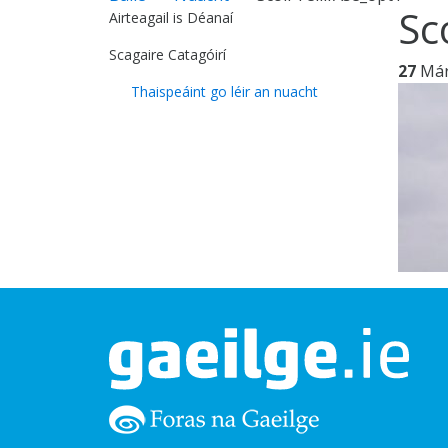
Sc
Airteagail is Déanaí
Scagaire Catagóirí
27
Má
Thaispeáint go léir an nuacht