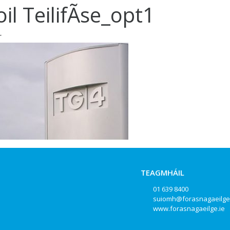
oil TeilifÃ­se_opt1
r
TEAGMHÁIL
01 639 8400
suiomh@forasnagaeilge
www.forasnagaeilge.ie