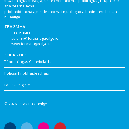
thuaidh agus theas, agus ar chomhlachtaí poiblí agus ghrúpaí eile
sna hearnálacha
príobháideacha agus deonacha i ngach gnó a bhaineann leis an
nGaeilge.
TEAGMHÁIL
01 639 8400
suiomh@forasnagaeilge.ie
www.forasnagaeilge.ie
EOLAS EILE
Téarmaí agus Coinníollacha
Polasaí Príobháideachais
Faoi Gaeilge.ie
© 2026 Foras na Gaeilge.