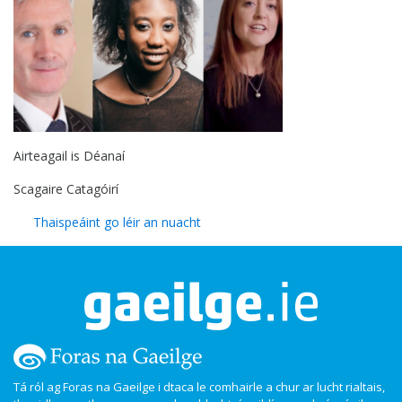
Airteagail is Déanaí
Scagaire Catagóirí
Thaispeáint go léir an nuacht
Tá ról ag Foras na Gaeilge i dtaca le comhairle a chur ar lucht rialtais,