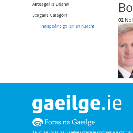
Bo
Airteagail is Déanaí
Scagaire Catagóirí
02
Nol
Thaispeáint go léir an nuacht
Tá ról ag Foras na Gaeilge i dtaca le comhairle a chur ar l