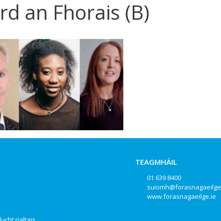
rd an Fhorais (B)
TEAGMHÁIL
01 639 8400
suiomh@forasnagaeilge
www.forasnagaeilge.ie
ucht rialtais,