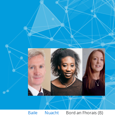
Baile
Nuacht
Bord an Fhorais (B)