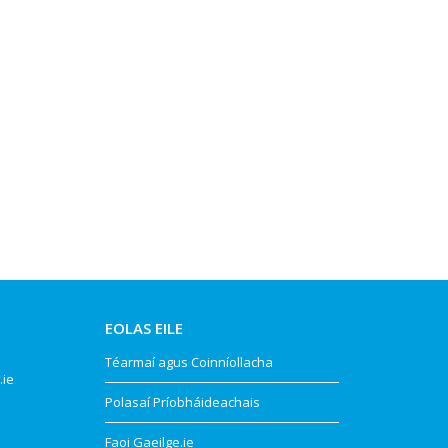
EOLAS EILE
Téarmaí agus Coinníollacha
.ie
Polasaí Príobháideachais
Faoi Gaeilge.ie