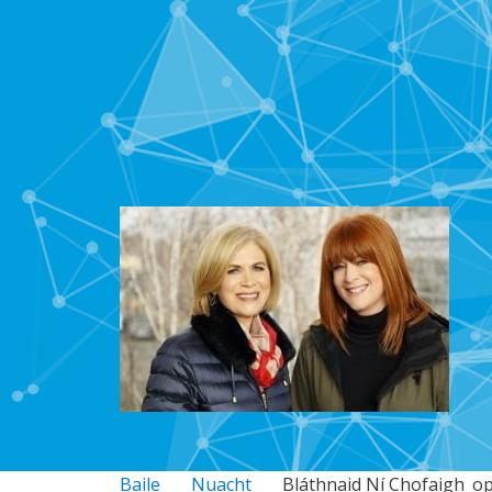
Baile
Nuacht
Bláthnaid Ní Chofaigh_o