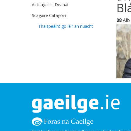
Bl
Airteagail is Déanaí
Scagaire Catagóirí
08
Aib
Thaispeáint go léir an nuacht