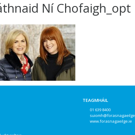
áthnaid Ní Chofaigh_opt
TEAGMHÁIL
01 639 8400
suiomh@forasnagaeilge
www.forasnagaeilge.ie