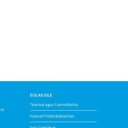
EOLAS EILE
Téarmaí agus Coinníollacha
.ie
Polasaí Príobháideachais
Faoi Gaeilge.ie