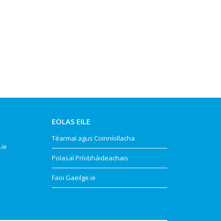
EOLAS EILE
Téarmaí agus Coinníollacha
.ie
Polasaí Príobháideachais
Faoi Gaeilge.ie