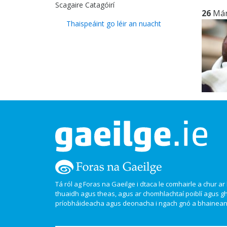
Scagaire Catagóirí
26
Má
Thaispeáint go léir an nuacht
Tá ról ag Foras na Gaeilge i dtaca le comhairle a chur ar l
thuaidh agus theas, agus ar chomhlachtaí poiblí agus g
príobháideacha agus deonacha i ngach gnó a bhaineann