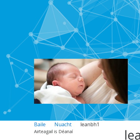
Baile
Nuacht
leanbh1
le
Airteagail is Déanaí