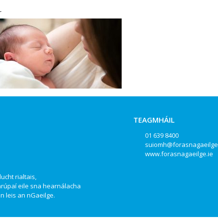
r
TEAGMHÁIL
01 639 8400
suiomh@forasnagaeilge
www.forasnagaeilge.ie
ucht rialtais,
hrúpaí eile sna hearnálacha
 leis an nGaeilge.