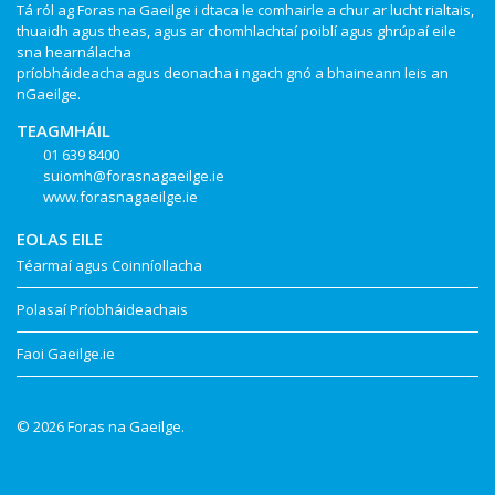
Tá ról ag Foras na Gaeilge i dtaca le comhairle a chur ar lucht rialtais,
thuaidh agus theas, agus ar chomhlachtaí poiblí agus ghrúpaí eile
sna hearnálacha
príobháideacha agus deonacha i ngach gnó a bhaineann leis an
nGaeilge.
TEAGMHÁIL
01 639 8400
suiomh@forasnagaeilge.ie
www.forasnagaeilge.ie
EOLAS EILE
Téarmaí agus Coinníollacha
Polasaí Príobháideachais
Faoi Gaeilge.ie
© 2026 Foras na Gaeilge.