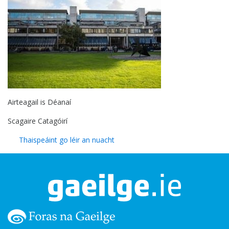
Airteagail is Déanaí
Scagaire Catagóirí
Thaispeáint go léir an nuacht