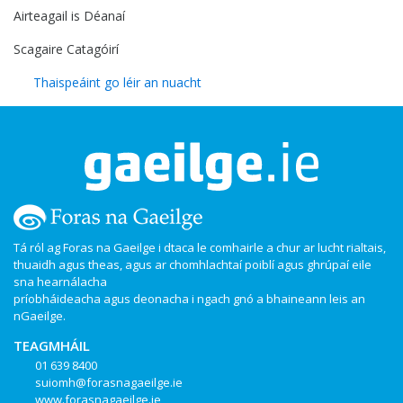
Airteagail is Déanaí
Scagaire Catagóirí
Thaispeáint go léir an nuacht
Tá ról ag Foras na Gaeilge i dtaca le comhairle a chur ar lucht rialtais,
thuaidh agus theas, agus ar chomhlachtaí poiblí agus ghrúpaí eile
sna hearnálacha
príobháideacha agus deonacha i ngach gnó a bhaineann leis an
nGaeilge.
TEAGMHÁIL
01 639 8400
suiomh@forasnagaeilge.ie
www.forasnagaeilge.ie