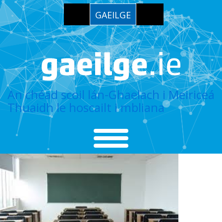
GAEILGE
An chéad scoil lán-Ghaelach i Meiriceá
Thuaidh le hoscailt i mbliana