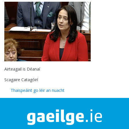
Airteagail is Déanaí
Scagaire Catagóirí
Thaispeáint go léir an nuacht