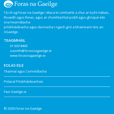
Tá ról ag Foras na Gaeilge i dtaca le comhairle a chur ar lucht rialtais,
thuaidh agus theas, agus ar chomhlachtaí poiblí agus ghrúpaí eile
sna hearnálacha
príobháideacha agus deonacha i ngach gnó a bhaineann leis an
nGaeilge.
TEAGMHÁIL
01 639 8400
suiomh@forasnagaeilge.ie
www.forasnagaeilge.ie
EOLAS EILE
Téarmaí agus Coinníollacha
Polasaí Príobháideachais
Faoi Gaeilge.ie
© 2026 Foras na Gaeilge.