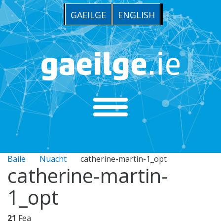
GAEILGE
ENGLISH
Baile
Nuacht
catherine-martin-1_opt
catherine-martin-
1_opt
21
Fea