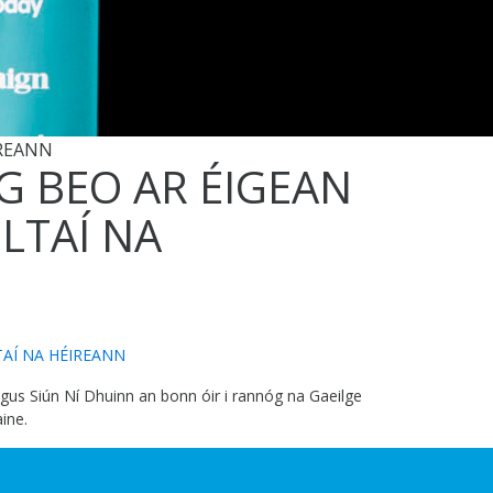
IREANN
G BEO AR ÉIGEAN
LTAÍ NA
AÍ NA HÉIREANN
agus Siún Ní Dhuinn an bonn óir i rannóg na Gaeilge
ine.