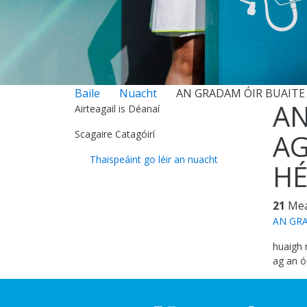
Baile
Nuacht
AN GRADAM ÓIR BUAITE
AN
Airteagail is Déanaí
Scagaire Catagóirí
AG
Thaispeáint go léir an nuacht
HÉ
21
Me
AN GRA
huaigh 
ag an ó