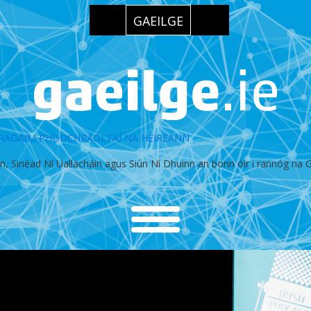
GAEILGE
 GRADAIM PHODCHRAOLTAÍ NA HÉIREANN
n, Sinéad Ní Uallacháin agus Siún Ní Dhuinn an bonn óir i rannóg na Ga