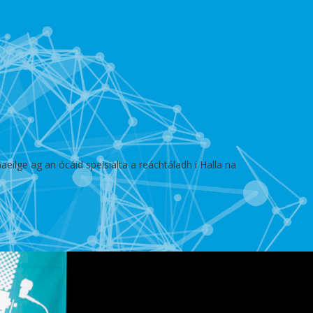
eilge ag an ócáid speisialta a reáchtáladh i Halla na