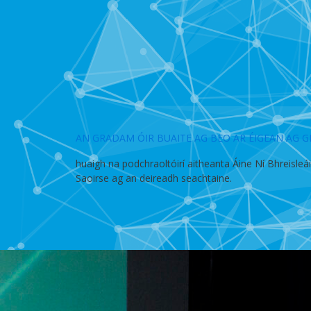
AN GRADAM ÓIR BUAITE AG BEO AR ÉIGEAN AG
huaigh na podchraoltóirí aitheanta Áine Ní Bhreisleái
Saoirse ag an deireadh seachtaine.