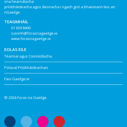
sna hearnálacha
príobháideacha agus deonacha i ngach gnó a bhaineann leis an
nGaeilge.
TEAGMHÁIL
01 639 8400
suiomh@forasnagaeilge.ie
www.forasnagaeilge.ie
EOLAS EILE
Téarmaí agus Coinníollacha
Polasaí Príobháideachais
Faoi Gaeilge.ie
© 2026 Foras na Gaeilge.