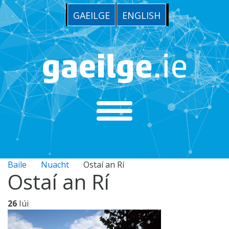
GAEILGE
ENGLISH
Baile
Nuacht
Ostaí an Rí
Ostaí an Rí
26
Iúi