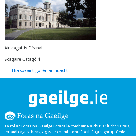
Airteagail is Déanaí
Scagaire Catagóirí
Thaispeáint go léir an nuacht
Tá ról ag Foras na Gaeilge i dtaca le comhairle a chur ar lucht rialtais,
thuaidh agus theas, agus ar chomhlachtaí poiblí agus ghrúpaí eile