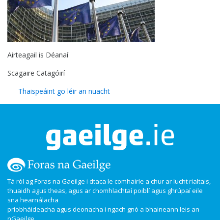
Airteagail is Déanaí
Scagaire Catagóirí
Thaispeáint go léir an nuacht
Tá ról ag Foras na Gaeilge i dtaca le comhairle a chur ar lucht rialtais,
thuaidh agus theas, agus ar chomhlachtaí poiblí agus ghrúpaí eile
sna hearnálacha
príobháideacha agus deonacha i ngach gnó a bhaineann leis an
nGaeilge.