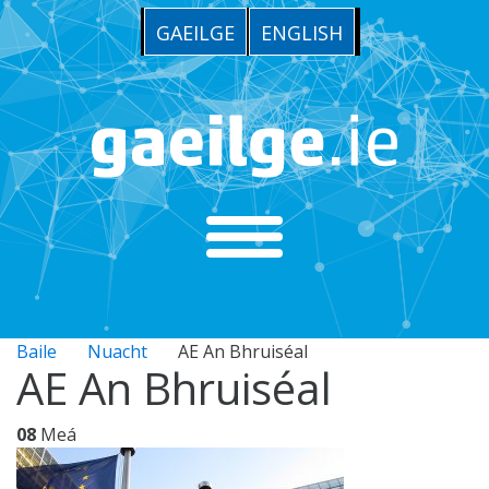
GAEILGE
ENGLISH
Baile
Nuacht
AE An Bhruiséal
AE An Bhruiséal
08
Meá