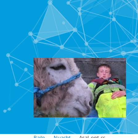
Baile
Nuacht
Asal_opt-cc