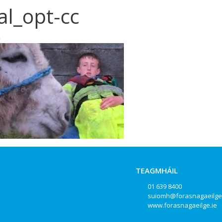
al_opt-cc
a
TEAGMHÁIL
01 639 8400
suiomh@forasnagaeilge
www.forasnagaeilge.ie