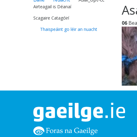
As
Airteagail is Déanaí
Scagaire Catagóirí
06
Be
Thaispeáint go léir an nuacht