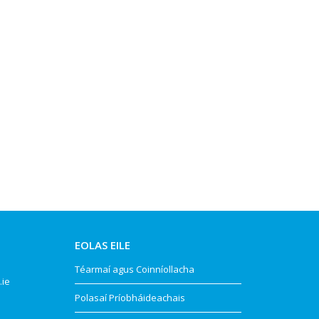
EOLAS EILE
Téarmaí agus Coinníollacha
.ie
Polasaí Príobháideachais