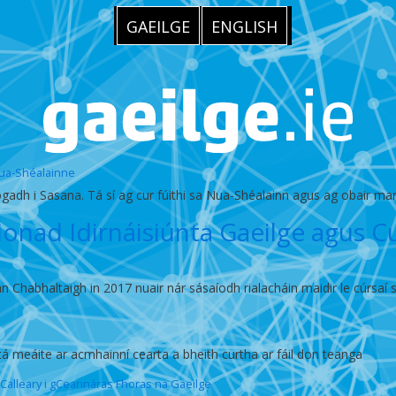
GAEILGE
ENGLISH
Nua-Shéalainne
gadh i Sasana. Tá sí ag cur fúithi sa Nua-Shéalainn agus ag obair ma
‘Ionad Idirnáisiúnta Gaeilge agus 
 Chabhaltaigh in 2017 nuair nár sásaíodh rialacháin maidir le cúrsaí 
atá meáite ar acmhainní cearta a bheith curtha ar fáil don teanga
e Calleary i gCeannáras Fhoras na Gaeilge