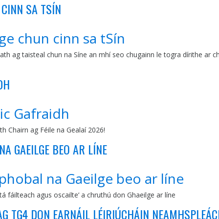
CINN SA TSÍN
ge chun cinn sa tSín
iath ag taisteal chun na Síne an mhí seo chugainn le togra dírithe ar
DH
ic Gafraidh
h Chairn ag Féile na Gealaí 2026!
NA GAEILGE BEO AR LÍNE
 phobal na Gaeilge beo ar líne
tá fáilteach agus oscailte’ a chruthú don Ghaeilge ar líne
 AG TG4 DON EARNÁIL LÉIRIÚCHÁIN NEAMHSPLEÁ