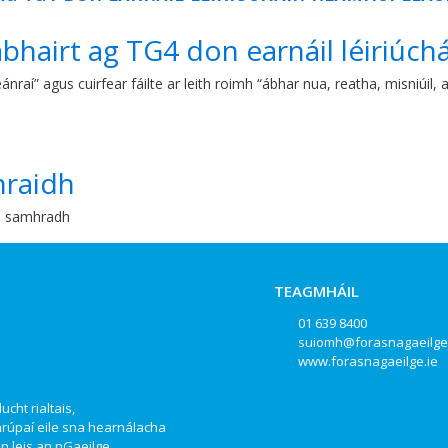
tabhairt ag TG4 don earnáil léiriú
seánraí” agus cuirfear fáilte ar leith roimh “ábhar nua, reatha, misniú
hraidh
on samhradh
TEAGMHÁIL
01 639 8400
suiomh@forasnagaeilge
www.forasnagaeilge.ie
ucht rialtais,
hrúpaí eile sna hearnálacha
 leis an nGaeilge.