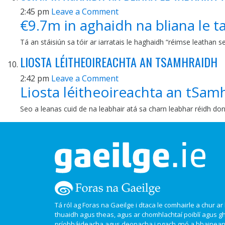
2:45 pm
Leave a Comment
€9.7m in aghaidh na bliana le 
Tá an stáisiún sa tóir ar iarratais le haghaidh “réimse leathan 
LIOSTA LÉITHEOIREACHTA AN TSAMHRAIDH
2:42 pm
Leave a Comment
Liosta léitheoireachta an tSam
Seo a leanas cuid de na leabhair atá sa charn leabhar réidh d
Tá ról ag Foras na Gaeilge i dtaca le comhairle a chur ar l
thuaidh agus theas, agus ar chomhlachtaí poiblí agus g
príobháideacha agus deonacha i ngach gnó a bhaineann