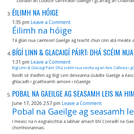
Dúnadh an coláiste samhraidh Gaeilge i gCarraig an Chabhalta
ÉILIMH NA HÓIGE
1:35 pm
Leave a Comment
Éilimh na hóige
Tá glúin nua cainteoirí Gaeilge ag teacht chun cinn atá meáite 
BÍGÍ LINN & GLACAIGÍ PÁIRT: DHÁ SCÉIM NU
1:31 pm
Leave a Comment
Bígí Linn & Glacaigí Páirt: Dhá scéim nua seolta ag an Aire Calleary 
Beidh sé d’aidhm ag Bígí Linn deiseanna úsáidte Gaeilge a éascú 
ghlacadh i gcaitheamh aimsire i nGaeilge
POBAL NA GAEILGE AG SEASAMH LEIS NA HIM
June 17, 2026 2:57 pm
Leave a Comment
Pobal na Gaeilge ag seasamh lei
I measc na n-eagraíochtaí a labhair amach bhí Conradh na Gae
chomhionannais.