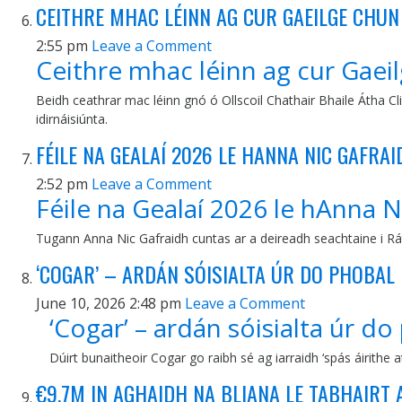
CEITHRE MHAC LÉINN AG CUR GAEILGE CHUN 
2:55 pm
Leave a Comment
Ceithre mhac léinn ag cur Gaeil
Beidh ceathrar mac léinn gnó ó Ollscoil Chathair Bhaile Átha Cl
idirnáisiúnta.
FÉILE NA GEALAÍ 2026 LE HANNA NIC GAFRAI
2:52 pm
Leave a Comment
Féile na Gealaí 2026 le hAnna N
Tugann Anna Nic Gafraidh cuntas ar a deireadh seachtaine i Rát
‘COGAR’ – ARDÁN SÓISIALTA ÚR DO PHOBAL 
June 10, 2026 2:48 pm
Leave a Comment
‘Cogar’ – ardán sóisialta úr do
Dúirt bunaitheoir Cogar go raibh sé ag iarraidh ‘spás áirithe a
€9.7M IN AGHAIDH NA BLIANA LE TABHAIRT