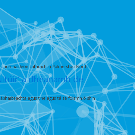
r chomhairleoir cathrach in Palmerston North.
Cultúir’ a dhéanamh de
sábháilteachta agus tine agus tá sé folamh ó shin