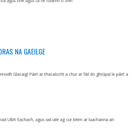
chta agus tine agus tá sé folamh ó shin
HORAS NA GAEILGE
idh Glacaigí Páirt ar thacaíocht a chur ar fáil do ghrúpaí le páirt a
d Uíbh Eachach, agus iad uile ag cur béim ar luachanna an