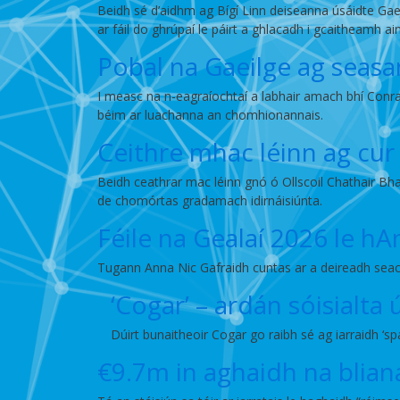
Beidh sé d’aidhm ag Bígí Linn deiseanna úsáidte Gaei
ar fáil do ghrúpaí le páirt a ghlacadh i gcaitheamh ai
Pobal na Gaeilge ag seasam
I measc na n-eagraíochtaí a labhair amach bhí Con
béim ar luachanna an chomhionannais.
Ceithre mhac léinn ag cur 
Beidh ceathrar mac léinn gnó ó Ollscoil Chathair Bhai
de chomórtas gradamach idirnáisiúnta.
Féile na Gealaí 2026 le h
Tugann Anna Nic Gafraidh cuntas ar a deireadh seach
‘Cogar’ – ardán sóisialta
Dúirt bunaitheoir Cogar go raibh sé ag iarraidh ‘spá
€9.7m in aghaidh na blian