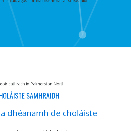
tha, misniúil, agus comhaimseartha” a “sheasfaidh
leoir cathrach in Palmerston North.
 CHOLÁISTE SAMHRAIDH
r’ a dhéanamh de choláiste