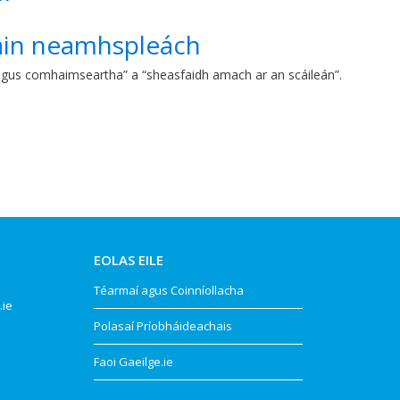
cháin neamhspleách
il, agus comhaimseartha” a “sheasfaidh amach ar an scáileán”.
EOLAS EILE
Téarmaí agus Coinníollacha
.ie
Polasaí Príobháideachais
Faoi Gaeilge.ie