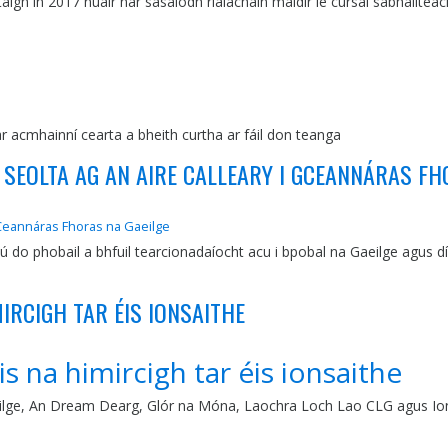
igh in 2017 nuair nár sásaíodh rialacháin maidir le cúrsaí sábháiltea
ar acmhainní cearta a bheith curtha ar fáil don teanga
A SEOLTA AG AN AIRE CALLEARY I GCEANNÁRAS F
i gCeannáras Fhoras na Gaeilge
do phobail a bhfuil tearcionadaíocht acu i bpobal na Gaeilge agus díreo
IRCIGH TAR ÉIS IONSAITHE
s na himircigh tar éis ionsaithe
ilge, An Dream Dearg, Glór na Móna, Laochra Loch Lao CLG agus Iona