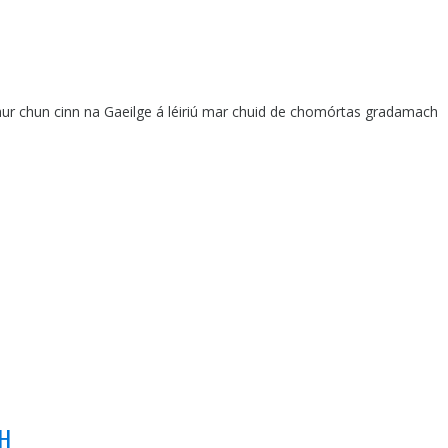
 chur chun cinn na Gaeilge á léiriú mar chuid de chomórtas gradamach
CH