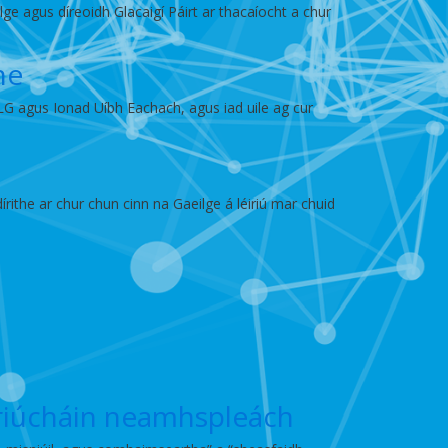
ge agus díreoidh Glacaigí Páirt ar thacaíocht a chur
he
G agus Ionad Uíbh Eachach, agus iad uile ag cur
rithe ar chur chun cinn na Gaeilge á léiriú mar chuid
éiriúcháin neamhspleách