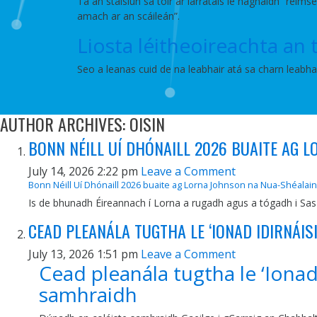
Tá an stáisiún sa tóir ar iarratais le haghaidh “réim
amach ar an scáileán”.
Liosta léitheoireachta an
Seo a leanas cuid de na leabhair atá sa charn leabh
AUTHOR ARCHIVES: OISIN
BONN NÉILL UÍ DHÓNAILL 2026 BUAITE AG 
July 14, 2026 2:22 pm
Leave a Comment
Bonn Néill Uí Dhónaill 2026 buaite ag Lorna Johnson na Nua-Shéalai
Is de bhunadh Éireannach í Lorna a rugadh agus a tógadh i Sas
CEAD PLEANÁLA TUGTHA LE ‘IONAD IDIRNÁI
July 13, 2026 1:51 pm
Leave a Comment
Cead pleanála tugtha le ‘Ionad
samhraidh