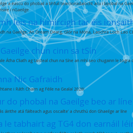
lge a éascú do phobail a bhfuil tearcionadaíocht acu i bpobal na Gaeil
msire i nGaeilge
h leis na himircigh tar éis ionsait
radh na Gaeilge, An Dream Dearg, Glór na Móna, Laochra Loch Lao CL
Gaeilge chun cinn sa tSín
le Átha Cliath ag taisteal chun na Síne an mhí seo chugainn le togra dí
Anna Nic Gafraidh
taine i Ráth Chairn ag Féile na Gealaí 2026!
 úr do phobal na Gaeilge beo ar líne
s áirithe atá fáilteach agus oscailte’ a chruthú don Ghaeilge ar líne
a le tabhairt ag TG4 don earnáil l