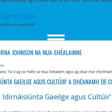
se leathan seánraí” agus cuirfear fáilte ar leith roimh “ábhar nua, rea
 tSamhraidh
ar réidh don samhradh
LORNA JOHNSON NA NUA-SHÉALAINNE
nne
ana. Tá sí ag cur fúithi sa Nua-Shéalainn agus ag obair mar chomhair
SIÚNTA GAEILGE AGUS CULTÚIR’ A DHÉANAMH DE
 Idirnáisiúnta Gaeilge agus Cultúi