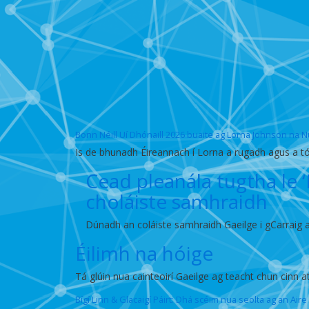
Bonn Néill Uí Dhónaill 2026 buaite ag Lorna Johnson na 
Is de bhunadh Éireannach í Lorna a rugadh agus a tó
Cead pleanála tugtha le 
choláiste samhraidh
Dúnadh an coláiste samhraidh Gaeilge i gCarraig an
Éilimh na hóige
Tá glúin nua cainteoirí Gaeilge ag teacht chun cinn 
Bígí Linn & Glacaigí Páirt: Dhá scéim nua seolta ag an Air