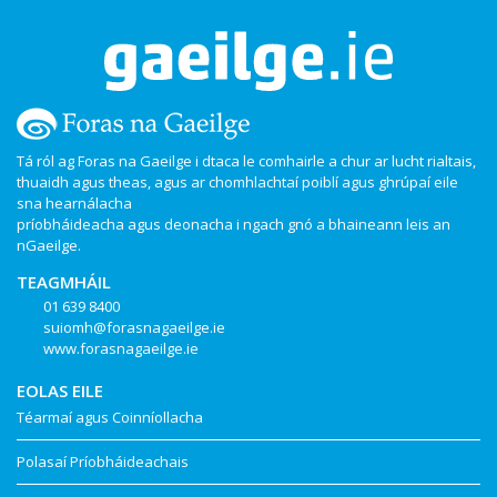
Tá ról ag Foras na Gaeilge i dtaca le comhairle a chur ar lucht rialtais,
thuaidh agus theas, agus ar chomhlachtaí poiblí agus ghrúpaí eile
sna hearnálacha
príobháideacha agus deonacha i ngach gnó a bhaineann leis an
nGaeilge.
TEAGMHÁIL
01 639 8400
suiomh@forasnagaeilge.ie
www.forasnagaeilge.ie
EOLAS EILE
Téarmaí agus Coinníollacha
Polasaí Príobháideachais