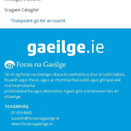
Scagaire Catagóirí
Thaispeáint go léir an nuacht
Tá ról ag Foras na Gaeilge i dtaca le comhairle a chur ar lucht rialtais,
thuaidh agus theas, agus ar chomhlachtaí poiblí agus ghrúpaí eile
sna hearnálacha
príobháideacha agus deonacha i ngach gnó a bhaineann leis an
nGaeilge.
TEAGMHÁIL
01 639 8400
suiomh@forasnagaeilge.ie
www.forasnagaeilge.ie