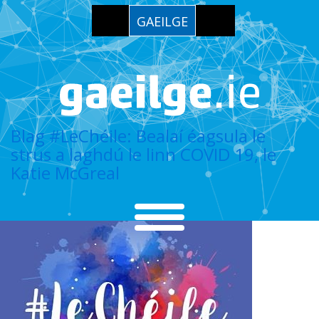
GAEILGE
Blag #LeChéile: Bealaí éagsula le
strus a laghdú le linn COVID 19, le
Katie McGreal