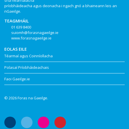
sna hearnálacha
príobháideacha agus deonacha i ngach gnó a bhaineann leis an
nGaeilge.
TEAGMHÁIL
01 639 8400
suiomh@forasnagaeilge.ie
www.forasnagaeilge.ie
EOLAS EILE
Téarmaí agus Coinníollacha
Polasaí Príobháideachais
Faoi Gaeilge.ie
© 2026 Foras na Gaeilge.