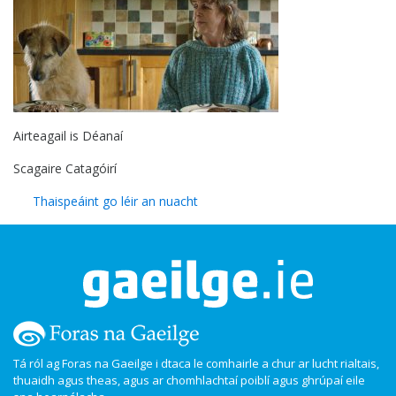
Airteagail is Déanaí
Scagaire Catagóirí
Thaispeáint go léir an nuacht
Tá ról ag Foras na Gaeilge i dtaca le comhairle a chur ar lucht rialtais,
thuaidh agus theas, agus ar chomhlachtaí poiblí agus ghrúpaí eile