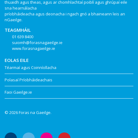
thuaidh agus theas, agus ar chomhlachtaí poiblí agus ghrúpaí eile
sna hearnálacha
príobháideacha agus deonacha i ngach gnó a bhaineann leis an
nGaeilge.
TEAGMHÁIL
01 639 8400
suiomh@forasnagaeilge.ie
www.forasnagaeilge.ie
EOLAS EILE
Téarmaí agus Coinníollacha
Polasaí Príobháideachais
Faoi Gaeilge.ie
© 2026 Foras na Gaeilge.