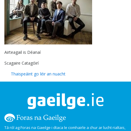
Airteagail is Déanaí
Scagaire Catagóirí
Thaispeáint go léir an nuacht
Tá ról ag Foras na Gaeilge i dtaca le comhairle a chur ar lucht rialtais,