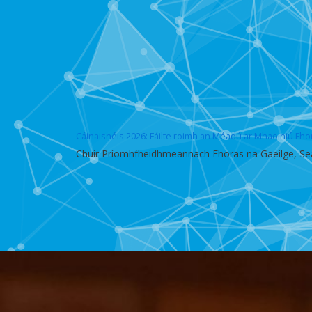
Cáinaisnéis 2026: Fáilte roimh an Méadú ar Mhaoiniú Fho
Chuir Príomhfheidhmeannach Fhoras na Gaeilge, Seán 