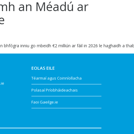
oimh an Méadú ar
e
bhfógra inniu go mbeidh €2 milliún ar fáil in 2026 le haghaidh a thab
EOLAS EILE
Téarmaí agus Coinníollacha
.ie
Polasaí Príobháideachais
Faoi Gaeilge.ie