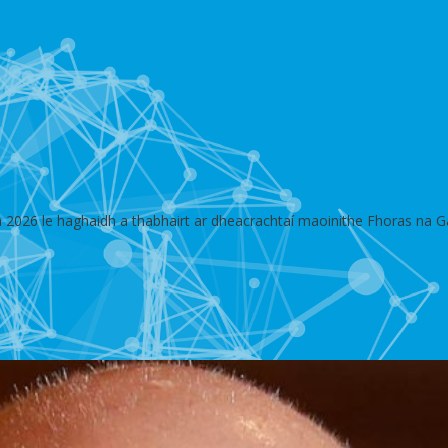
n 2026 le haghaidh a thabhairt ar dheacrachtaí maoinithe Fhoras na Ga