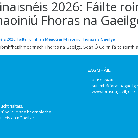
inaisnéis 2026: Fáilte r
aoiniú Fhoras na Gaeilg
éis 2026: Fáilte roimh an Méadú ar Mhaoiniú Fhoras na Gaeilge
ríomhfheidhmeannach Fhoras na Gaeilge, Seán Ó Coinn fáilte roimh an 
TEAGMHÁIL
01 639 8400
suiomh@forasnagaeilge
www.forasnagaeilge.ie
ucht rialtais,
hrúpaí eile sna hearnálacha
 leis an nGaeilge.