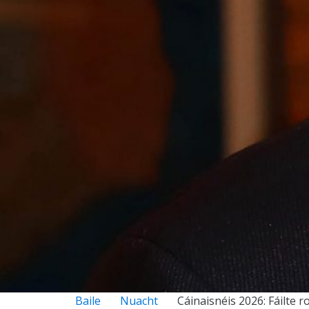
Baile
Nuacht
Cáinaisnéis 2026: Fáilte