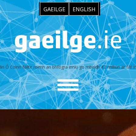
GAEILGE
ENGLISH
ras na Gaeilge
Ó Coinn fáilte roimh an bhfógra inniu go mbeidh €2 milliún ar fáil i