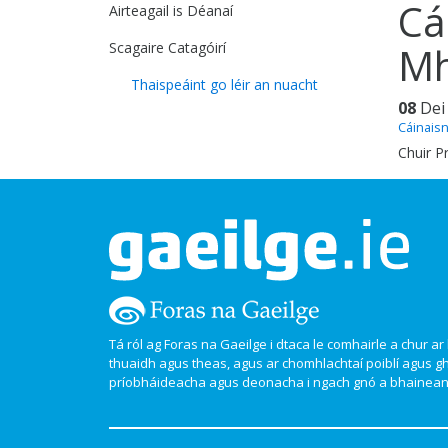
Cá
Airteagail is Déanaí
Scagaire Catagóirí
Mh
Thaispeáint go léir an nuacht
08
Dei
Cáinaisn
Chuir P
Tá ról ag Foras na Gaeilge i dtaca le comhairle a chur ar l
thuaidh agus theas, agus ar chomhlachtaí poiblí agus g
príobháideacha agus deonacha i ngach gnó a bhaineann