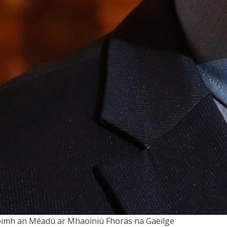
 roimh an Méadú ar Mhaoiniú Fhoras na Gaeilge