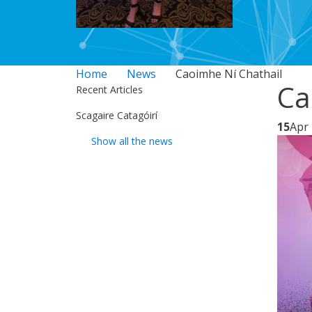
Home
News
Caoimhe Ní Chathail
Ca
Recent Articles
Scagaire Catagóirí
15
Apr
Show all the news