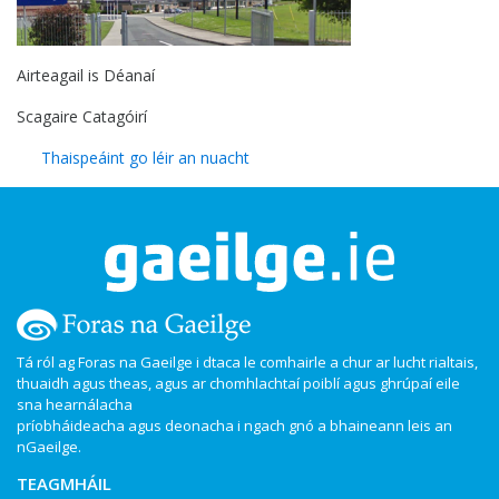
Airteagail is Déanaí
Scagaire Catagóirí
Thaispeáint go léir an nuacht
Tá ról ag Foras na Gaeilge i dtaca le comhairle a chur ar lucht rialtais,
thuaidh agus theas, agus ar chomhlachtaí poiblí agus ghrúpaí eile
sna hearnálacha
príobháideacha agus deonacha i ngach gnó a bhaineann leis an
nGaeilge.
TEAGMHÁIL