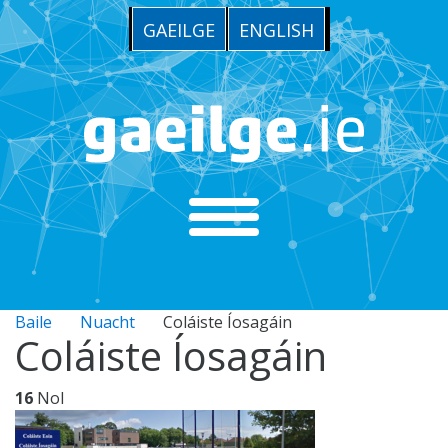
GAEILGE
ENGLISH
Baile
Nuacht
Coláiste Íosagáin
Coláiste Íosagáin
16
Nol