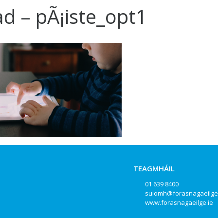
ad – pÃ¡iste_opt1
TEAGMHÁIL
01 639 8400
suiomh@forasnagaeilge
www.forasnagaeilge.ie