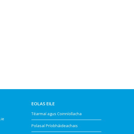
EOLAS EILE
Téarmaí agus Coinníollacha
.ie
Polasaí Príobháideachais