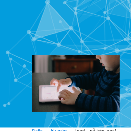
Baile
Nuacht
Ipad – pÃ¡iste_opt1