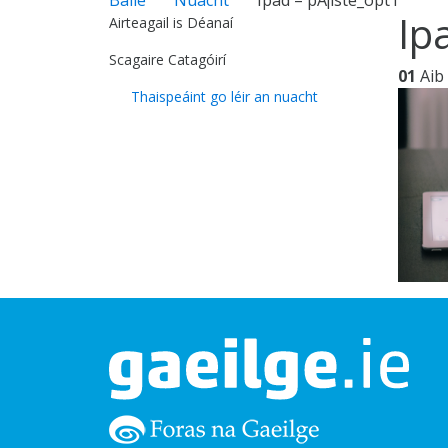
Ip
Airteagail is Déanaí
Scagaire Catagóirí
01
Aib
Thaispeáint go léir an nuacht