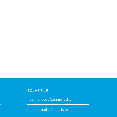
EOLAS EILE
Téarmaí agus Coinníollacha
.ie
Polasaí Príobháideachais