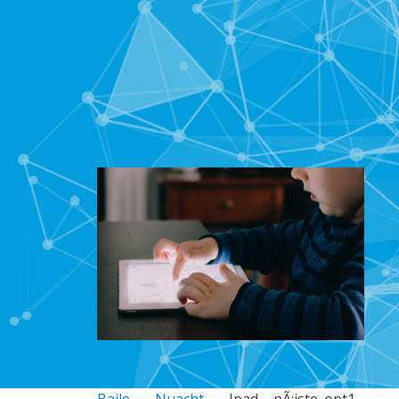
Baile
Nuacht
Ipad – pÃ¡iste_opt1