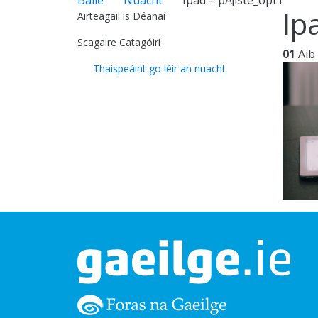
Ip
Airteagail is Déanaí
Scagaire Catagóirí
01
Aib
Thaispeáint go léir an nuacht