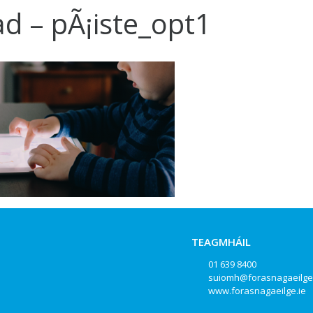
ad – pÃ¡iste_opt1
TEAGMHÁIL
01 639 8400
suiomh@forasnagaeilge
www.forasnagaeilge.ie