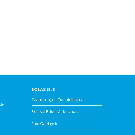
EOLAS EILE
Téarmaí agus Coinníollacha
.ie
Polasaí Príobháideachais
Faoi Gaeilge.ie