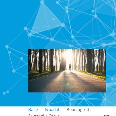
Baile
Nuacht
Bean ag rith
Airteagail is Déanaí