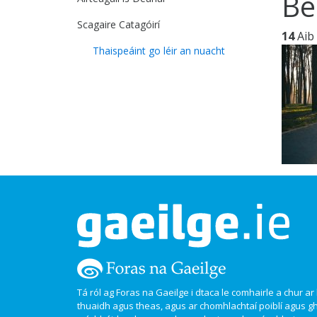
Be
Scagaire Catagóirí
14
Aib
Thaispeáint go léir an nuacht
Tá ról ag Foras na Gaeilge i dtaca le comhairle a chur ar l
thuaidh agus theas, agus ar chomhlachtaí poiblí agus g