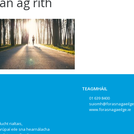
an ag rith
TEAGMHÁIL
01 639 8400
suiomh@forasnagaeilge
www.forasnagaeilge.ie
ucht rialtais,
hrúpaí eile sna hearnálacha