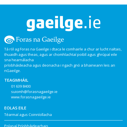
Tá ról ag Foras na Gaeilge i dtaca le comhairle a chur ar lucht rialtais,
thuaidh agus theas, agus ar chomhlachtaí poiblí agus ghrúpaí eile
sna hearnálacha
príobháideacha agus deonacha i ngach gnó a bhaineann leis an
nGaeilge.
TEAGMHÁIL
01 639 8400
suiomh@forasnagaeilge.ie
www.forasnagaeilge.ie
EOLAS EILE
Téarmaí agus Coinníollacha
Polasaí Príobháideachais