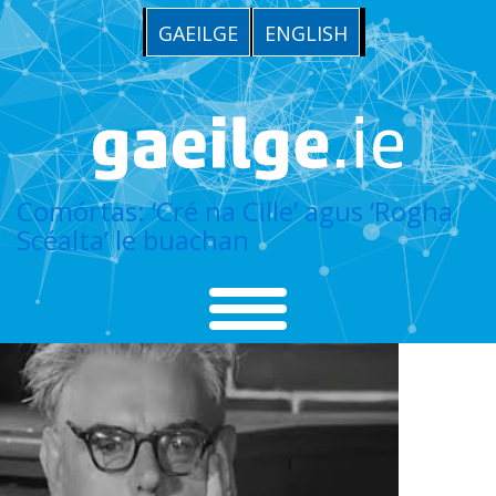
GAEILGE
ENGLISH
Comórtas: ‘Cré na Cille’ agus ‘Rogha
Scéalta’ le buachan