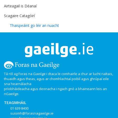
Airteagail is Déanaí
Scagaire Catagóirí
Thaispeáint go léir an nuacht
Tá ról ag Foras na Gaeilge i dtaca le comhairle a chur ar lucht rialtais,
thuaidh agus theas, agus ar chomhlachtaí poiblí agus ghrúpaí eile
sna hearnálacha
príobháideacha agus deonacha i ngach gnó a bhaineann leis an
nGaeilge.
TEAGMHÁIL
01 639 8400
suiomh@forasnagaeilge.ie