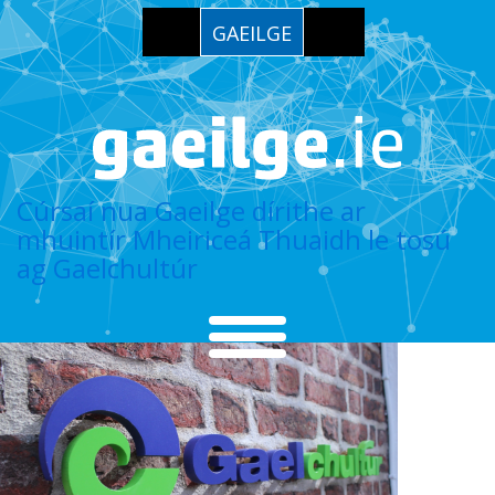
GAEILGE
Cúrsaí nua Gaeilge dírithe ar
mhuintír Mheiriceá Thuaidh le tosú
ag Gaelchultúr