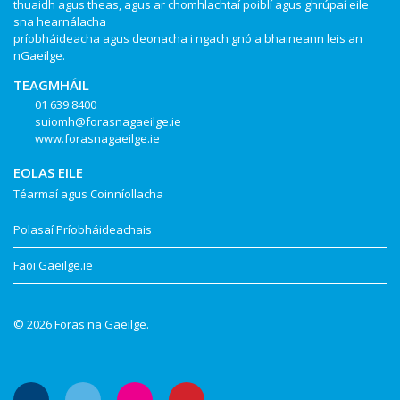
thuaidh agus theas, agus ar chomhlachtaí poiblí agus ghrúpaí eile
sna hearnálacha
príobháideacha agus deonacha i ngach gnó a bhaineann leis an
nGaeilge.
TEAGMHÁIL
01 639 8400
suiomh@forasnagaeilge.ie
www.forasnagaeilge.ie
EOLAS EILE
Téarmaí agus Coinníollacha
Polasaí Príobháideachais
Faoi Gaeilge.ie
© 2026 Foras na Gaeilge.