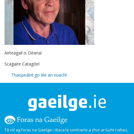
Airteagail is Déanaí
Scagaire Catagóirí
Thaispeáint go léir an nuacht
Tá ról ag Foras na Gaeilge i dtaca le comhairle a chur ar lucht rialtais,